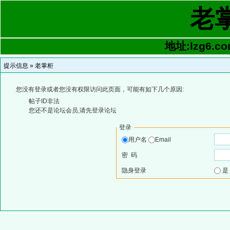
老
地址:lzg6.co
提示信息 »
老掌柜
您没有登录或者您没有权限访问此页面，可能有如下几个原因:
帖子ID非法
您还不是论坛会员,请先登录论坛
登录
用户名
Email
密 码
隐身登录