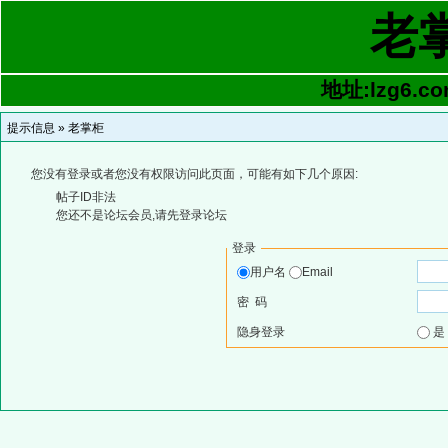
老
地址:lzg6.co
提示信息 »
老掌柜
您没有登录或者您没有权限访问此页面，可能有如下几个原因:
帖子ID非法
您还不是论坛会员,请先登录论坛
登录
用户名
Email
密 码
隐身登录