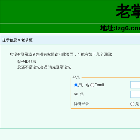
老
地址:lzg6.co
提示信息 »
老掌柜
您没有登录或者您没有权限访问此页面，可能有如下几个原因:
帖子ID非法
您还不是论坛会员,请先登录论坛
登录
用户名
Email
密 码
隐身登录