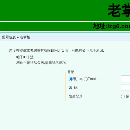
老
地址:lzg6.co
提示信息 »
老掌柜
您没有登录或者您没有权限访问此页面，可能有如下几个原因:
帖子ID非法
您还不是论坛会员,请先登录论坛
登录
用户名
Email
密 码
隐身登录