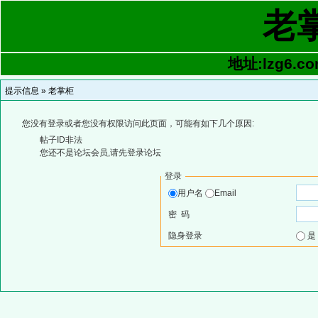
老
地址:lzg6.co
提示信息 »
老掌柜
您没有登录或者您没有权限访问此页面，可能有如下几个原因:
帖子ID非法
您还不是论坛会员,请先登录论坛
登录
用户名
Email
密 码
隐身登录