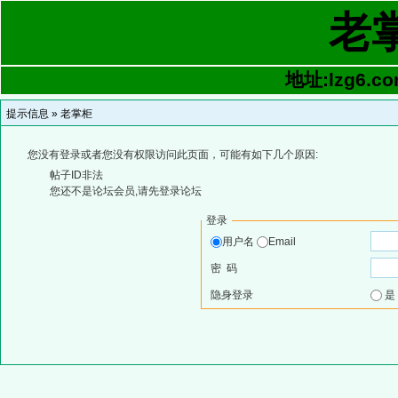
老
地址:lzg6.co
提示信息 »
老掌柜
您没有登录或者您没有权限访问此页面，可能有如下几个原因:
帖子ID非法
您还不是论坛会员,请先登录论坛
登录
用户名
Email
密 码
隐身登录