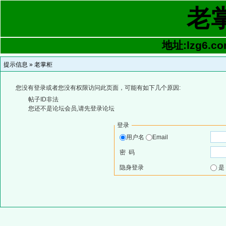
老
地址:lzg6.co
提示信息 »
老掌柜
您没有登录或者您没有权限访问此页面，可能有如下几个原因:
帖子ID非法
您还不是论坛会员,请先登录论坛
登录
用户名
Email
密 码
隐身登录