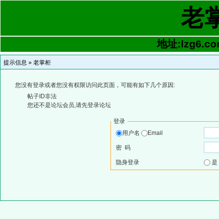
老
地址:lzg6.co
提示信息 »
老掌柜
您没有登录或者您没有权限访问此页面，可能有如下几个原因:
帖子ID非法
您还不是论坛会员,请先登录论坛
登录
用户名
Email
密 码
隐身登录