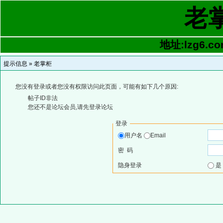
老
地址:lzg6.co
提示信息 »
老掌柜
您没有登录或者您没有权限访问此页面，可能有如下几个原因:
帖子ID非法
您还不是论坛会员,请先登录论坛
登录
用户名
Email
密 码
隐身登录