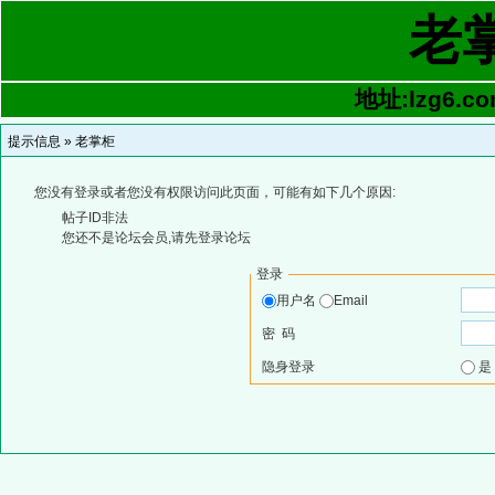
老
地址:lzg6.co
提示信息 »
老掌柜
您没有登录或者您没有权限访问此页面，可能有如下几个原因:
帖子ID非法
您还不是论坛会员,请先登录论坛
登录
用户名
Email
密 码
隐身登录