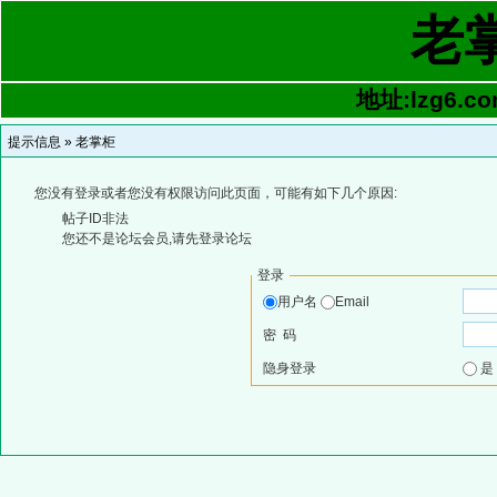
老
地址:lzg6.co
提示信息 »
老掌柜
您没有登录或者您没有权限访问此页面，可能有如下几个原因:
帖子ID非法
您还不是论坛会员,请先登录论坛
登录
用户名
Email
密 码
隐身登录