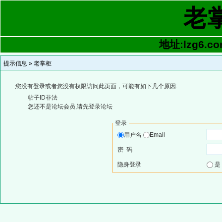
老
地址:lzg6.co
提示信息 »
老掌柜
您没有登录或者您没有权限访问此页面，可能有如下几个原因:
帖子ID非法
您还不是论坛会员,请先登录论坛
登录
用户名
Email
密 码
隐身登录