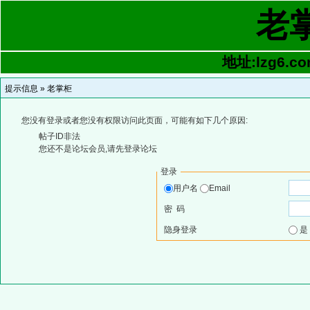
老
地址:lzg6.co
提示信息 »
老掌柜
您没有登录或者您没有权限访问此页面，可能有如下几个原因:
帖子ID非法
您还不是论坛会员,请先登录论坛
登录
用户名
Email
密 码
隐身登录