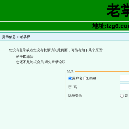
老
地址:lzg6.co
提示信息 »
老掌柜
您没有登录或者您没有权限访问此页面，可能有如下几个原因:
帖子ID非法
您还不是论坛会员,请先登录论坛
登录
用户名
Email
密 码
隐身登录